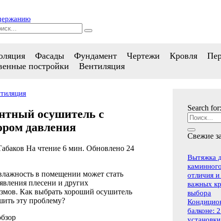
одержанию
оляция
Фасады
Фундамент
Чертежи
Кровля
Пе
венные постройки
Вентиляция
тиляция
Search for
нтный осушитель с
ором давления
Свежие з
Табаков
На чтение
6 мин.
Обновлено
24
Вытяжка д
каминного
влажность в помещении может стать
отличия и
явления плесени и других
важных к
змов. Как выбрать хороший осушитель
выбора
шить эту проблему?
Кондицио
балконе: 
бзор
установки