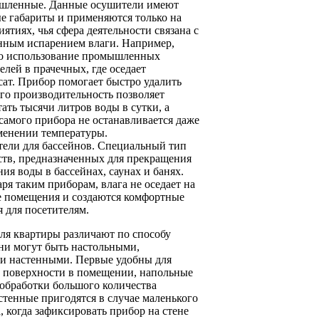
ленные. Данные осушители имеют
е габариты и применяются только на
ятиях, чья сфера деятельности связана с
нным испарением влаги. Например,
о использование промышленных
елей в прачечных, где оседает
сат. Прибор помогает быстро удалить
его производительность позволяет
ать тысячи литров воды в сутки, а
 самого прибора не останавливается даже
менении температуры.
ели для бассейнов. Специальный тип
ств, предназначенных для прекращения
ия воды в бассейнах, саунах и банях.
ря таким приборам, влага не оседает на
е помещения и создаются комфортные
я для посетителям.
ля квартиры различают по способу
ни могут быть настольными,
и настенными. Первые удобны для
а поверхности в помещении, напольные
 обработки большого количества
астенные пригодятся в случае маленького
, когда зафиксировать прибор на стене