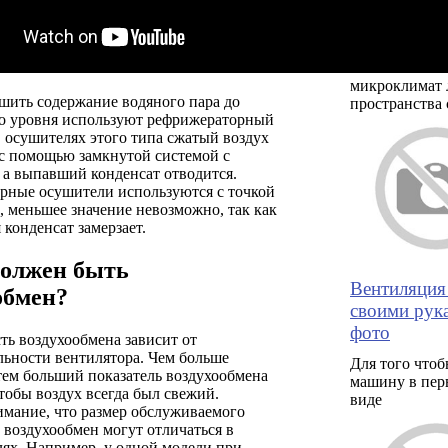
кондиционе
электросети
Оптимальный
микроклимат 
шить содержание водяного пара до
пространства 
го уровня используют рефрижераторный
 осушителях этого типа сжатый воздух
 с помощью замкнутой системой с
 а выпавший конденсат отводится.
рные осушители используются с точкой
, меньшее значение невозможно, так как
конденсат замерзает.
олжен быть
Вентиляция
обмен?
своими рука
фото
ь воздухообмена зависит от
льности вентилятора. Чем больше
Для того чтоб
тем больший показатель воздухообмена
машину в пер
тобы воздух всегда был свежий.
виде
имание, что размер обслуживаемого
воздухообмен могут отличаться в
ях. Например, у одной модели при