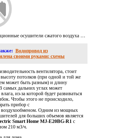
ционные осушители сжатого воздуха …
также:
Водопровод из
илена своими руками: схемы
зводительность вентилятора, стоит
 высоту потолков (при одной и той же
ем может быть разным) и длину
В самых дальних углах может
влага, из-за которой будет развиваться
ибок. Чтобы этого не происходило,
рать прибор с
 воздухообменом. Одним из мощных
шителей для больших объемов является
Electric Smart Home MJ-E20BG-R1
с
ом 210 м3/ч.
а для дома