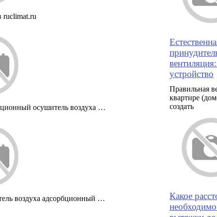
 ruclimat.ru
Естественна
принудител
вентиляция
устройство
Правильная в
квартире (дом
создать
ционный осушитель воздуха …
Какое расст
ель воздуха адсорбционный …
необходимо