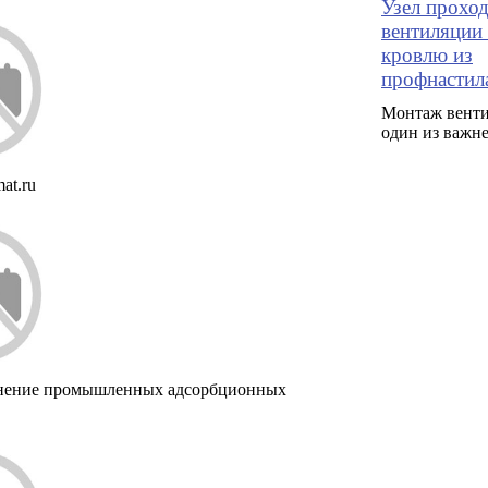
Узел прохо
вентиляции 
кровлю из
профнастил
Монтаж венти
один из важн
at.ru
ение промышленных адсорбционных