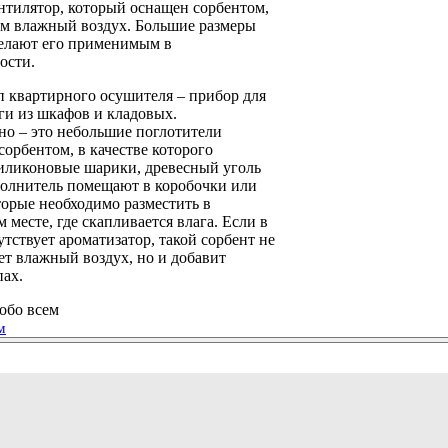
нтилятор, который оснащен сорбентом,
 влажный воздух. Большие размеры
делают его применимым в
ости.
п квартирного осушителя – прибор для
ги из шкафов и кладовых.
но – это небольшие поглотители
сорбентом, в качестве которого
иликоновые шарики, древесный уголь
полнитель помещают в коробочки или
орые необходимо разместить в
 месте, где скапливается влага. Если в
утствует ароматизатор, такой сорбент не
ет влажный воздух, но и добавит
пах.
обо всем
м