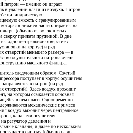
й патрон — именно он играет
ь в удалении влаги из воздуха. Патрон
себе цилиндрическую
ицаемую емкость с гранулированным
 которая в нижней части опирается на
ильтры (обычно из волокнистых
 а сверху прижата пружиной. В дне
тся одно центральное отверстие с
 установки на корпус) и ряд
х отверстий меньшего размера — в
йство осушительного патрона очень
конструкцию масляного фильтра.
ушитель следующим образом. Сжатый
мпрессора поступает в корпус осушителя
л направляется в патрон (на ряд
 отверстий). Здесь воздух проходит
ент, на котором осаждается основная
жащейся в нем влаги. Одновременно
адерживаются механические примеси.
ия воздух выходит через центральное
трона, каналами осушителя
 на регулятор давления и
льные клапаны, и далее по нескольким
поступает в систему (обычно на два