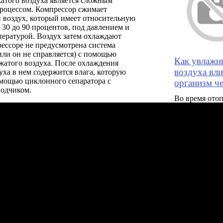
атого воздуха является сложным
роцессом. Компрессор сжимает
 воздух, который имеет относительную
 30 до 90 процентов, под давлением и
пературой. Воздух затем охлаждают
рессоре не предусмотрена система
ли он не справляется) с помощью
Как увлажн
жатого воздуха. После охлаждения
воздуха вл
уха в нем содержится влага, которую
омощью циклонного сепаратора с
организм че
водчиком.
Во время ото
сезона влажно
квартире
Как самому
подключить