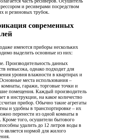
полагается часть ресиверов. Осушитель
прессором и ресиверами посредством
х и резиновых трубок.
фикация современных
лей
родаже имеются приборы нескольких
одимо выделить основные из них:
е. Производительность данных
ств невысока, однако подходит для
ения уровня влажности в квартирах и
 Основные места использования –
 комнаты, гаражи, торговые точки и
шие помещения. Каждый производитель
ает в инструкции, на какое количество
ассчитан прибор. Обычно такие агрегаты
тны и удобны в транспортировке – их
можно перенести из одной комнаты в
. Кроме того, осушители бытового
способны удалить до 12 литров воды в
то является нормой для жилого
ния.