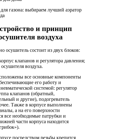
 для газона: выбираем лучший аэратор
ода
стройство и принцип
осушителя воздуха
о осушитель состоит из двух блоков:
корпус клапанов и регулятора давления;
 осушителя воздуха.
асположены все основные компоненты
беспечивающие его работу и
невматической системой: регулятор
уппа клапанов (обратный,
льный и другие), подогреватель
очее. Также в корпусе выполнены
налы, а на его поверхности
я все необходимые патрубки и
нижней части корпуса находится
грибок»).
рпусе посредством резьбы крепится