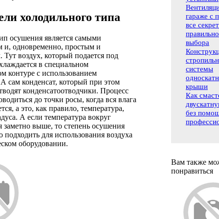
Вентиляци
ли холодильного типа
гараже с 
все секре
правильно
ип осушения является самыми
выбора
 и, одновременно, простым и
Конструк
 Тут воздух, который подается под
стропиль
хлаждается в специальном
системы
ом контуре с использованием
односкат
 А сам конденсат, который при этом
крыши
отводят конденсатоотводчики. Процесс
Как смаст
водиться до точки росы, когда вся влага
двускатн
тся, а это, как правило, температура,
без помо
адуса. А если температура вокруг
професси
 заметно выше, то степень осушения
о подходить для использования воздуха
еском оборудовании.
Вам также мо
понравиться