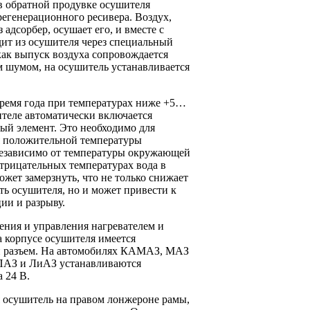
в обратной продувке осушителя
регенерационного ресивера. Воздух,
 адсорбер, осушает его, и вместе с
ит из осушителя через специальный
как выпуск воздуха сопровождается
 шумом, на осушитель устанавливается
время года при температурах ниже +5…
ителе автоматически включается
ый элемент. Это необходимо для
 положительной температуры
независимо от температуры окружающей
трицательных температурах вода в
ожет замерзнуть, что не только снижает
ь осушителя, но и может привести к
ии и разрыву.
ения и управления нагревателем и
 корпусе осушителя имеется
 разъем. На автомобилях КАМАЗ, МАЗ
 ПАЗ и ЛиАЗ устанавливаются
 24 В.
 осушитель на правом лонжероне рамы,