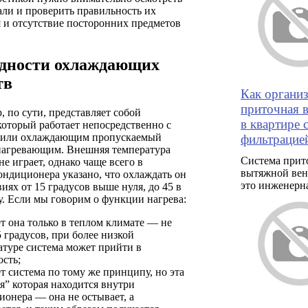
ли и проверить правильность их
 и отсутствие посторонних предметов
дности охлаждающих
тв
Как органи
приточная 
 по сути, представляет собой
в квартире 
который работает непосредственно с
 или охлаждающим пропускаемый
фильтрацие
 нагревающим. Внешняя температура
Система прит
не играет, однако чаще всего в
вытяжной вен
ондиционера указано, что охлаждать он
это инженерн
виях от 15 градусов выше нуля, до 45 в
у. Если мы говорим о функции нагрева:
ет она только в теплом климате — не
 градусов, при более низкой
атуре система может прийти в
ость;
т система по тому же принципу, но эта
я” которая находится внутри
ионера — она не остывает, а