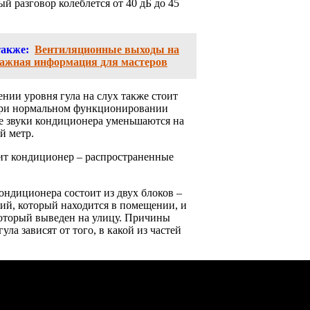
й разговор колеблется от 40 дБ до 45
также:
Вентиляционные выходы на
ажная информация для мастеров
нии уровня гула на слух также стоит
 при нормальном функционировании
е звуки кондиционера уменьшаются на
й метр.
т кондиционер – распространенные
ондиционера состоит из двух блоков –
ий, который находится в помещении, и
оторый выведен на улицу. Причины
ула зависят от того, в какой из частей