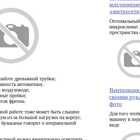
кондиционе
электросети
Оптимальный
микроклимат 
пространства 
 работе дренажной трубки;
авность автоматики;
Вентиляция
 воздуховоде;
ные пробки;
своими рука
аток фреона.
фото
ной работе тоже может быть слышно
Для того чтоб
м из-за большой нагрузки на корпус.
машину в пер
 бульканье говорит о неправильной
виде
остикой нужно внимательно осмотреть