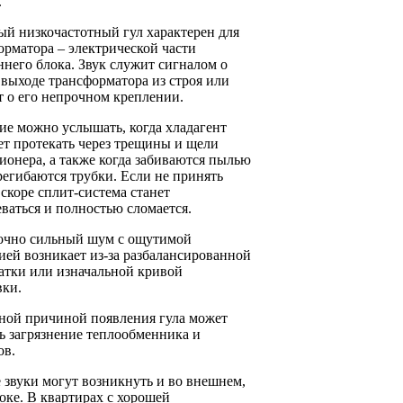
.
ый низкочастотный гул характерен для
орматора – электрической части
ннего блока. Звук служит сигналом о
 выходе трансформатора из строя или
т о его непрочном креплении.
е можно услышать, когда хладагент
ет протекать через трещины и щели
ионера, а также когда забиваются пылью
регибаются трубки. Если не принять
скоре сплит-система станет
еваться и полностью сломается.
очно сильный шум с ощутимой
ией возникает из-за разбалансированной
атки или изначальной кривой
вки.
ной причиной появления гула может
ь загрязнение теплообменника и
ов.
звуки могут возникнуть и во внешнем,
ке. В квартирах с хорошей