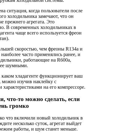
трубкам холодильной системы.
на ситуация, когда пользователи после
го холодильника замечают, что он
е прежнего агрегата. Это
но. В современных холодильниках в
дагента чаще всего используется фреон
тан).
ольшей скоростью, чем фреоны R134a и
 наиболее часто применялись ранее, и
одильники, работающие на R600a,
лее шумными.
а каком хладагенте функционирует ваш
, можно изучив наклейку с
 характеристиками на его компрессоре.
и, что-то можно сделать, если
ень громко
ько что включили новый холодильник в
ождите несколько суток, агрегат выйдет
режим работы, и шум станет меньше.