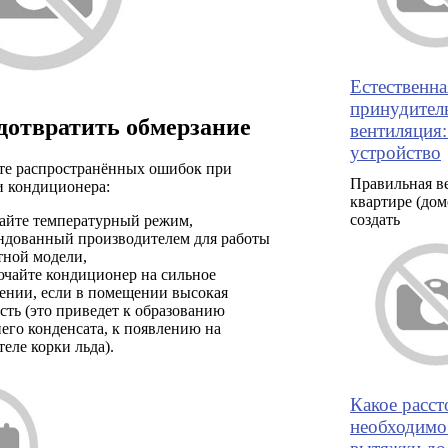
Естественна
принудител
дотвратить обмерзание
вентиляция
устройство
те распространённых ошибок при
Правильная в
и кондиционера:
квартире (дом
создать
айте температурный режим,
ндованный производителем для работы
тной модели,
ючайте кондиционер на сильное
ении, если в помещении высокая
сть (это приведет к образованию
его конденсата, к появлению на
еле корки льда).
Какое расст
необходимо