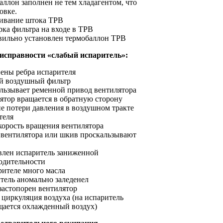
аллон заполнен не тем хладагентом, что
овке.
ивание штока ТРВ
рка фильтра на входе в ТРВ
вильно установлен термобаллон ТРВ
исправности «слабый испаритель»:
нены ребра испарителя
й воздушный фильтр
льзывает ременной привод вентилятора
ятор вращается в обратную сторону
е потери давления в воздушном тракте
теля
корость вращения вентилятора
 вентилятора или шкив проскальзывают
влен испаритель заниженной
одительности
рителе много масла
тель аномально заледенел
застопорен вентилятор
 циркуляция воздуха (на испаритель
щается охлажденный воздух)