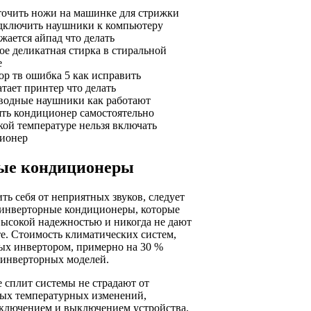
точить ножи на машинке для стрижки
дключить наушники к компьютеру
жается айпад что делать
ое деликатная стирка в стиральной
е
ор тв ошибка 5 как исправить
тает принтер что делать
водные наушники как работают
ять кондиционер самостоятельно
кой температуре нельзя включать
ионер
ые кондиционеры
ть себя от неприятных звуков, следует
 инверторные кондиционеры, которые
высокой надежностью и никогда не дают
те. Стоимость климатических систем,
ых инвертором, примерно на 30 %
еинверторных моделей.
 сплит системы не страдают от
ных температурных изменений,
ключением и выключением устройства,