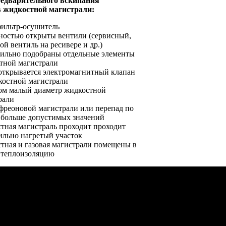
едварительного вскипания
в жидкостной магистрали:
фильтр-осушитель
ностью открыты вентили (сервисный,
й вентиль на ресивере и др.)
ильно подобраны отдельные элементы
тной магистрали
открывается электромагнитный клапан
костной магистрали
м малый диаметр жидкостной
рали
фреоновой магистрали или перепад по
 больше допустимых значений
тная магистраль проходит проходит
сильно нагретый участок
тная и газовая магистрали помещены в
теплоизоляцию