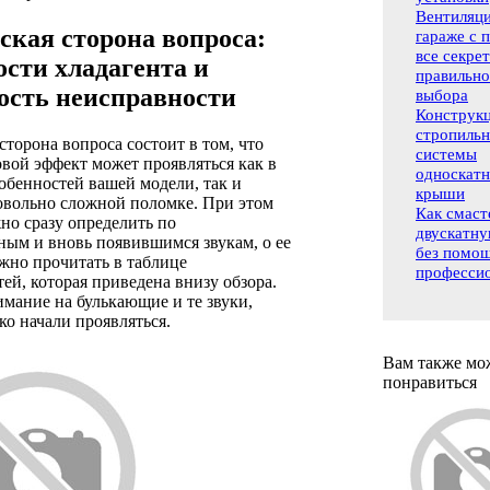
Вентиляци
ская сторона вопроса:
гараже с 
все секре
ости хладагента и
правильно
ость неисправности
выбора
Конструк
стропиль
сторона вопроса состоит в том, что
системы
вой эффект может проявляться как в
односкат
собенностей вашей модели, так и
крыши
овольно сложной поломке. При этом
Как смаст
но сразу определить по
двускатн
ным и вновь появившимся звукам, о ее
без помо
жно прочитать в таблице
професси
ей, которая приведена внизу обзора.
мание на булькающие и те звуки,
ко начали проявляться.
Вам также мо
понравиться