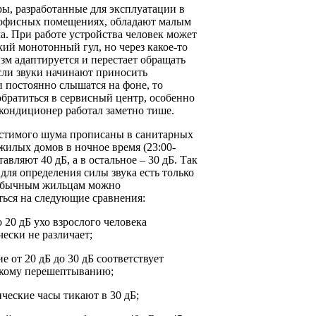
ы, разработанные для эксплуатации в
 офисных помещениях, обладают малым
. При работе устройства человек может
ий монотонный гул, но через какое-то
зм адаптируется и перестает обращать
сли звуки начинают приносить
 постоянно слышатся на фоне, то
братиться в сервисный центр, особенно
кондиционер работал заметно тише.
стимого шума прописаны в санитарных
жилых домов в ночное время (23:00-
тавляют 40 дБ, а в остальное – 30 дБ. Так
для определения силы звука есть только
 обычным жильцам можно
ться на следующие сравнения:
 20 дБ ухо взрослого человека
ески не различает;
е от 20 дБ до 30 дБ соответствует
кому перешептыванию;
ческие часы тикают в 30 дБ;