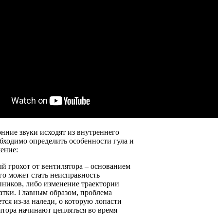
нние звуки исходят из внутреннего
обходимо определить особенности гула и
ение:
й грохот от вентилятора – основанием
ого может стать неисправность
ников, либо изменение траектории
атки. Главным образом, проблема
тся из-за наледи, о которую лопасти
ятора начинают цепляться во время