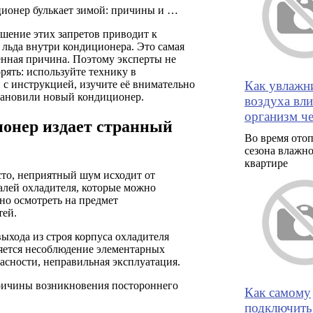
ионер булькает зимой: причины и …
шение этих запретов приводит к
льда внутри кондиционера. Это самая
ённая причина. Поэтому эксперты не
рять: используйте технику в
Как увлажн
 с инструкцией, изучите её внимательно
становили новый кондиционер.
воздуха вл
организм че
онер издает странный
Во время ото
сезона влажно
квартире
сто, неприятный шум исходит от
алей охладителя, которые можно
но осмотреть на предмет
тей.
хода из строя корпуса охладителя
ляется несоблюдение элементарных
асности, неправильная эксплуатация.
ичины возникновения постороннего
Как самому
подключить