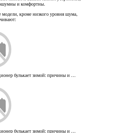
ошумны и комфортны.
 модели, кроме низкого уровня шума,
ечивают:
ионер булькает зимой: причины и …
ионер булькает зимой: причины и …