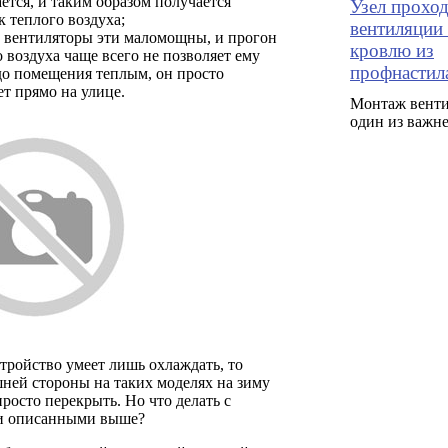
ется, и таким образом получается
Узел прохо
к теплого воздуха;
вентиляции 
, вентиляторы эти маломощны, и прогон
кровлю из
 воздуха чаще всего не позволяет ему
профнастил
до помещения теплым, он просто
ет прямо на улице.
Монтаж венти
один из важн
тройство умеет лишь охлаждать, то
ней стороны на таких моделях на зиму
росто перекрыть. Но что делать с
и описанными выше?