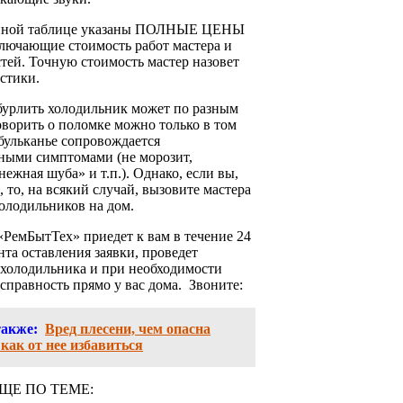
енной таблице указаны ПОЛНЫЕ ЦЕНЫ
ключающие стоимость работ мастера и
тей. Точную стоимость мастер назовет
стики.
бурлить холодильник может по разным
ворить о поломке можно только в том
 бульканье сопровождается
ными симптомами (не морозит,
нежная шуба» и т.п.). Однако, если вы,
, то, на всякий случай, вызовите мастера
олодильников на дом.
РемБытТех» приедет к вам в течение 24
нта оставления заявки, проведет
 холодильника и при необходимости
справность прямо у вас дома. Звоните:
также:
Вред плесени, чем опасна
 как от нее избавиться
ЩЕ ПО ТЕМЕ: