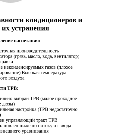
вности кондиционеров и
 их устранения
ление нагнетания:
аточная производительность
атора (грязь, масло, вода, вентилятор)
правка
е неконденсируемых газов (плохое
ирование) Высокая температура
ого воздуха
сти ТРВ:
ильно выбран ТРВ (малое проходное
е дюзы)
ильная настройка (ТРВ недостаточно
)
ен управляющий тракт ТРВ
тановлен ниже по потоку от ввода
 внешнего уравнивания