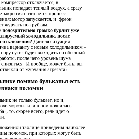
 компрессор отключается, в
льник попадает теплый воздух, а сразу
ее закрытия начинается процесс
ения: мотор запускается, и фреон
ет журчать по трубкам.
 подозрительно громко бурлит уже
атируемый холодильник, после
о отключения?
Данная ситуация
ична варианту с новым холодильником –
т пару суток будет выходить на обычный
работы, после чего уровень шума
 снизиться. И вообще, может быть, вы
 отвыкли от журчания агрегата?
ьнике помимо бульканья есть
изнаки поломки
ьник не только булькает, но и,
охо морозит или в нем появилась
», то, скорее всего, речь идет о
ти.
ложенной таблице приведены наиболее
ины поломок, при которых могут быть
кающие звуки.