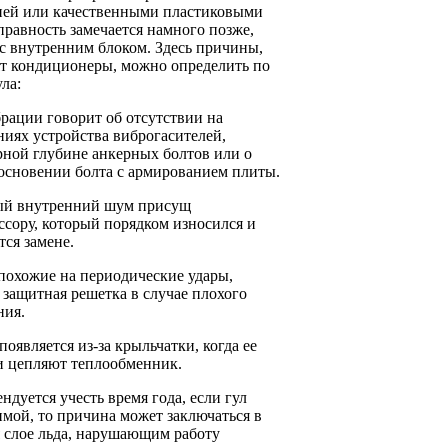
ей или качественными пластиковыми
равность замечается намного позже,
 с внутренним блоком. Здесь причины,
т кондиционеры, можно определить по
ла:
брации говорит об отсутствии на
ниях устройства виброгасителей,
рной глубине анкерных болтов или о
основении болта с армированием плиты.
й внутренний шум присущ
ссору, который порядком износился и
тся замене.
 похожие на периодические удары,
 защитная решетка в случае плохого
ния.
появляется из-за крыльчатки, когда ее
и цепляют теплообменник.
ндуется учесть время года, если гул
имой, то причина может заключаться в
 слое льда, нарушающим работу