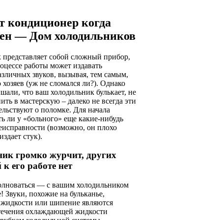
т кондиционер когда
ен — Дом холодильников
 представляет собой сложный прибор,
оцессе работы может издавать
зличных звуков, вызывая, тем самым,
 хозяев (уж не сломался ли?). Однако
шали, что ваш холодильник булькает, не
ить в мастерскую – далеко не всегда эти
ельствуют о поломке. Для начала
ть ли у «больного» еще какие-нибудь
исправности (возможно, он плохо
издает стук).
ик громко журчит, других
 к его работе нет
олноваться — с вашим холодильником
е! Звуки, похожие на бульканье,
 жидкости или шипение являются
 течения охлаждающей жидкости