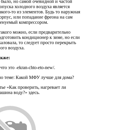
 было, но самой очевидной и частой
пуска холодного воздуха является
акого-то из элементов. Будь то наружная
корпус, или попадание фреона на сам
менуемый компрессором.
такого можно, если предварительно
дготовить кондиционер к зиме, но если
аловала, то следует просто перекрыть
ого воздуха.
акже:
то это -ekran-chto-eto-new/.
по теме: Какой МФУ лучше для дома?
тье «Как проверить, нагревает ли
ашина воду?» здесь.