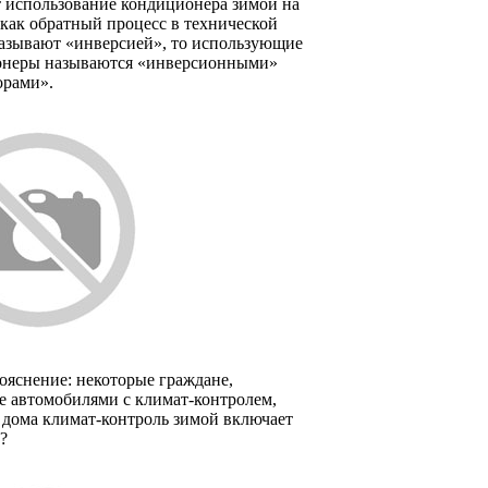
т использование кондиционера зимой на
 как обратный процесс в технической
называют «инверсией», то использующие
онеры называются «инверсионными»
орами».
ояснение: некоторые граждане,
е автомобилями с климат-контролем,
 дома климат-контроль зимой включает
?