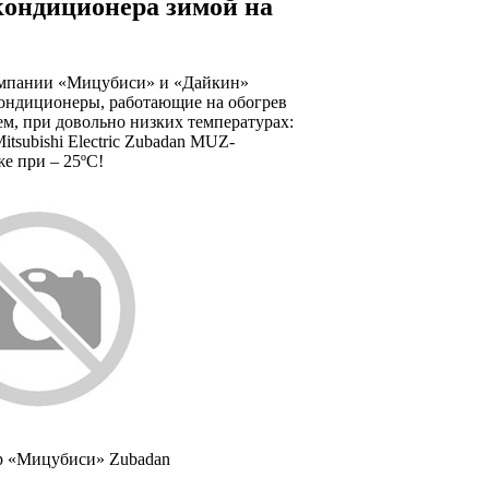
кондиционера зимой на
мпании «Мицубиси» и «Дайкин»
ондиционеры, работающие на обогрев
м, при довольно низких температурах:
Mitsubishi Electric Zubadan MUZ-
 при – 25ºС!
 «Мицубиси» Zubadan