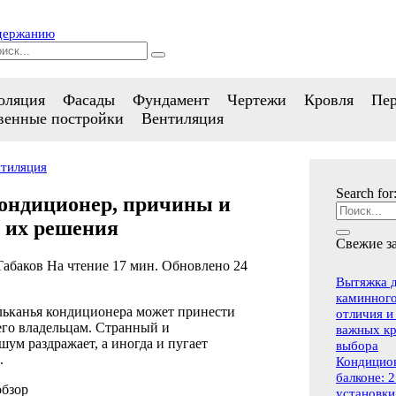
одержанию
оляция
Фасады
Фундамент
Чертежи
Кровля
Пе
венные постройки
Вентиляция
тиляция
Search for
ондиционер, причины и
 их решения
Свежие з
Табаков
На чтение
17 мин.
Обновлено
24
Вытяжка д
каминного
льканья кондиционера может принести
отличия и
его владельцам. Странный и
важных к
ум раздражает, а иногда и пугает
выбора
.
Кондицио
балконе: 
бзор
установки