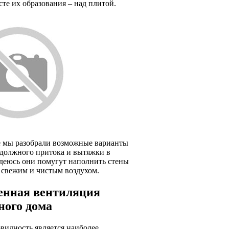
сте их образования – над плитой.
ье мы разобрали возможные варианты
 должного притока и вытяжки в
адеюсь они помугут наполнить стены
 свежим и чистым воздухом.
енная вентиляция
ного дома
видность является наиболее