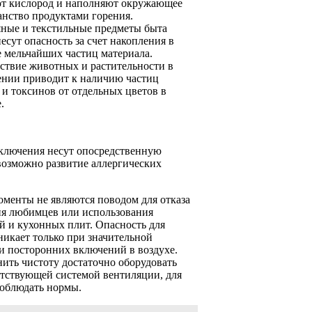
т кислород и наполняют окружающее
анство продуктами горения.
ные и текстильные предметы быта
есут опасность за счет накопления в
е мельчайших частиц материала.
ствие животных и растительности в
нии приводит к наличию частиц
 и токсинов от отдельных цветов в
.
ключения несут опосредственную
возможно развитие аллергических
менты не являются поводом для отказа
ия любимцев или использования
й и кухонных плит. Опасность для
никает только при значительной
и посторонних включений в воздухе.
ить чистоту достаточно оборудовать
етствующей системой вентиляции, для
соблюдать нормы.