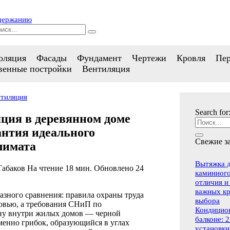
одержанию
оляция
Фасады
Фундамент
Чертежи
Кровля
Пе
венные постройки
Вентиляция
тиляция
Search for
ция в деревянном доме
антия идеального
Свежие з
лимата
Вытяжка д
Табаков
На чтение
18 мин.
Обновлено
24
каминного
отличия и
важных к
азного сравнения: правила охраны труда
выбора
овью, а требования СНиП по
Кондицио
ну внутри жилых домов — черной
балконе: 
менно грибок, образующийся в углах
установки