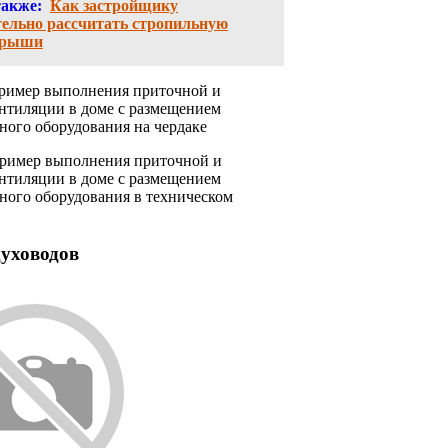
также:
Как застройщику
тельно рассчитать стропильную
крыши
Пример выполнения приточной и
нтиляции в доме с размещением
ного оборудования на чердаке
Пример выполнения приточной и
нтиляции в доме с размещением
ного оборудования в техническом
уховодов