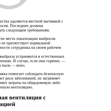
ества удаляются местной вытяжкой с
осов. Последние должны
вать следующим требованиям.
ие места локализации выбросов.
 не препятствует нормальной
ьности сотрудника на своем рабочем
 выбросы устраняются в естественных
лениях. В случае, если они горячие, —
а пыль — вниз.
яжка помогает соблюдать безопасную
ает риск заболеваний, не загрязняет
номит затраты на общедомовую либо
енную вентиляцию.
ая вентиляция с
ацией