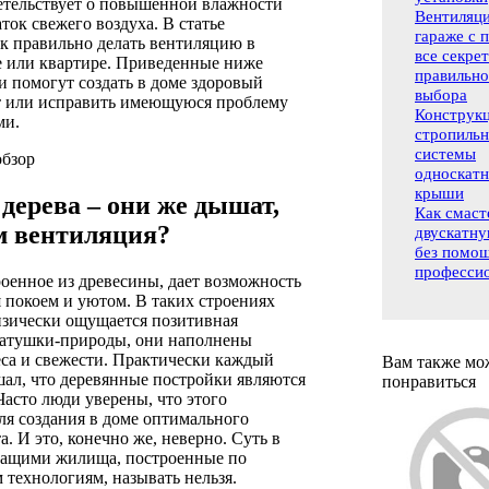
детельствует о повышенной влажности
Вентиляци
ток свежего воздуха. В статье
гараже с 
к правильно делать вентиляцию в
все секре
е или квартире. Приведенные ниже
правильно
 помогут создать в доме здоровый
выбора
 или исправить имеющуюся проблему
Конструк
ми.
стропиль
системы
бзор
односкат
крыши
 дерева – они же дышат,
Как смаст
м вентиляция?
двускатн
без помо
професси
оенное из древесины, дает возможность
 покоем и уютом. В таких строениях
изически ощущается позитивная
матушки-природы, они наполнены
еса и свежести. Практически каждый
Вам также мо
ал, что деревянные постройки являются
понравиться
асто люди уверены, что этого
ля создания в доме оптимального
. И это, конечно же, неверно. Суть в
шащими жилища, построенные по
технологиям, называть нельзя.