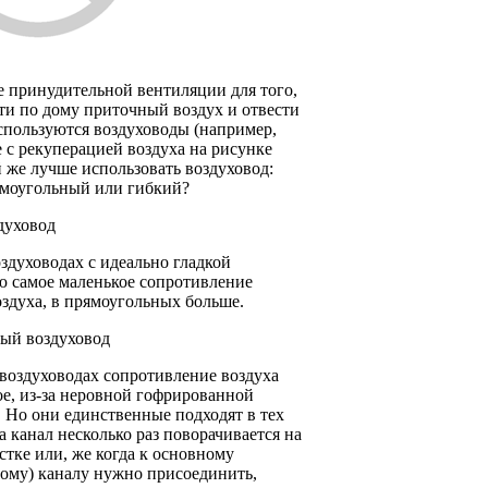
 принудительной вентиляции для того,
ти по дому приточный воздух и отвести
спользуются воздуховоды (например,
е с рекуперацией воздуха на рисунке
 же лучше использовать воздуховод:
ямоугольный или гибкий?
духовод
здуховодах с идеально гладкой
ю самое маленькое сопротивление
здуха, в прямоугольных больше.
ый воздуховод
воздуховодах сопротивление воздуха
е, из-за неровной гофрированной
 Но они единственные подходят в тех
да канал несколько раз поворачивается на
стке или, же когда к основному
ному) каналу нужно присоединить,