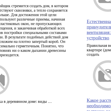
йщик стремится создать дом, в котором
тствуют сквозняки, а тепло сохраняется
ольше. Для достижения этой цели
спользуют различные приемы, начиная
Естественна
пластиковых окон, не пропускающих
принудител
ещения, и заканчивая обработкой всех
вентиляция
ков постройки специальными составами
и. В результате подобных действий дом
устройство
охожим на плотно запертый короб. Он
Правильная в
симально герметичным. Понятно, что
квартире (дом
словиях ни о каком дыхании древесины
создать
приходится.
Какое расст
а в деревянном доме: виды …
необходимо