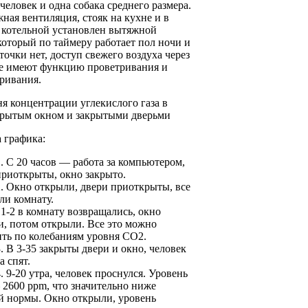
 человек и одна собака среднего размера.
ная вентиляция, стояк на кухне и в
В котельной установлен вытяжной
который по таймеру работает пол ночи и
точки нет, доступ свежего воздуха через
ые имеют функцию проветривания и
ривания.
я концентрации углекислого газа в
акрытым окном и закрытыми дверьми
 графика:
. С 20 часов — работа за компьютером,
приоткрыты, окно закрыто.
2. Окно открыли, двери приоткрыты, все
ли комнату.
1-2 в комнату возвращались, окно
и, потом открыли. Все это можно
ить по колебаниям уровня CO2.
. В 3-35 закрыты двери и окно, человек
а спят.
. 9-20 утра, человек проснулся. Уровень
2600 ppm, что значительно ниже
й нормы. Окно открыли, уровень