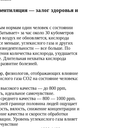
ентиляция — залог здоровья и
ым нормам один человек с состоянии
батывает» за час около 30 кубометров
и воздух не обновляется, кислорода
се меньше, углекислого газа и других
изнедеятельности — все больше. По
ния количества кислорода, ухудшается
. Длительная нехватка кислорода
развитие болезней.
р, физиологов, отображающих влияние
ислого газа CO2 на состояние человека:
 высокого качества — до 800 ppm,
ть, идеальное самочувствие.
 среднего качества — 800 — 1000 ppm.
хней границе половина людей ощущает
ость, вялость, снижение концентрации и
ние качества и скорости обработки
ации. Уровень углекислого газа влияет
очувствие