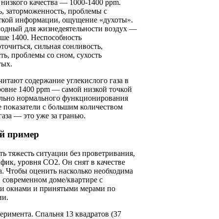
 низкого качества — 1000-1400 ppm.
ь, заторможенность, проблемы с
ткой информации, ощущение «духоты».
одный для жизнедеятельности воздух —
ше 1400. Неспособность
точиться, сильная сонливость,
ть, проблемы со сном, сухость
тых.
итают содержание углекислого газа в
ровне 1400 ppm — самой низкой точкой
ельно нормального функционирования
е показатели с большим количеством
газа — это уже за гранью.
й пример
ь тяжесть ситуации без проветривания,
фик, уровня CO2. Он снят в качестве
. Чтобы оценить насколько необходима
 современном доме/квартире с
и окнами и принятыми мерами по
ии.
еримента. Спальня 13 квадратов (37