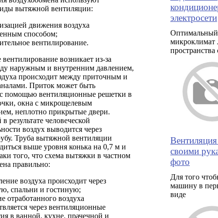
кондиционе
иды вытяжной вентиляции:
электросети
низацией движения воздуха
Оптимальный
венным способом;
микроклимат 
ительное вентилирование.
пространства 
 вентилирование возникает из-за
ду наружным и внутренним давлением,
здуха происходит между приточным и
налами. Приток может быть
 с помощью вентиляционные решетки в
очки, окна с микрощелевым
ием, неплотно прикрытые двери.
в результате человеческой
ности воздух выводится через
убу. Труба вытяжной вентиляции
Вентиляция
иться выше уровня конька на 0,7 м и
своими рука
аки того, что схема вытяжки в частном
фото
ена правильно:
Для того чтоб
ление воздуха происходит через
машину в пер
ую, спальни и гостиную;
виде
ие отработанного воздуха
твляется через вентиляционные
ия в ванной, кухне, прачечной и