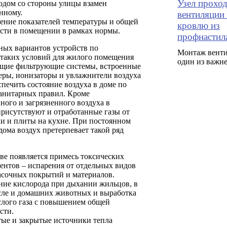
Узел прохо
одом со стороны улицы взамен
нному.
вентиляции 
ение показателей температуры и общей
кровлю из
сти в помещении в рамках нормы.
профнастил
ных вариантов устройств по
Монтаж венти
таких условий для жилого помещения
один из важн
щие фильтрующие системы, встроенные
еры, ионизаторы и увлажнители воздуха
спечить состояние воздуха в доме по
санитарных правил. Кроме
ного и загрязненного воздуха в
рисутствуют и отработанные газы от
ки и плиты на кухне. При постоянном
ома воздух претерпевает такой ряд
аве появляется примесь токсических
ентов – испарения от отдельных видов
асочных покрытий и материалов.
ие кислорода при дыхании жильцов, в
сле и домашних животных и выработка
слого газа с повышением общей
сти.
ые и закрытые источники тепла