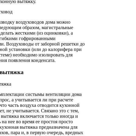
ухонную вытяжку.
уховод
азводку воздуховодов дома можно
ледующим образом, магистральные
делать жесткими (из оцинковки), а
 гибкими гофрированными
и. Воздуховоды от заборной решетки до
ной установки (или до калорифера при
теме) необходимо изолировать для
ния появления конденсата.
 вытяжка
тяжка
омплектации систымы вентиляции дома
прос, а учитывается ли при расчете
что часть воздуха отводится кухонной
т, не учитывается. Связано это с тем,
 вытяжка включается только иногда и
 на нее во время ее простоя просто
 кухонная вытяжка предназначена для
ахов, пара и, в первую очередь, вредных