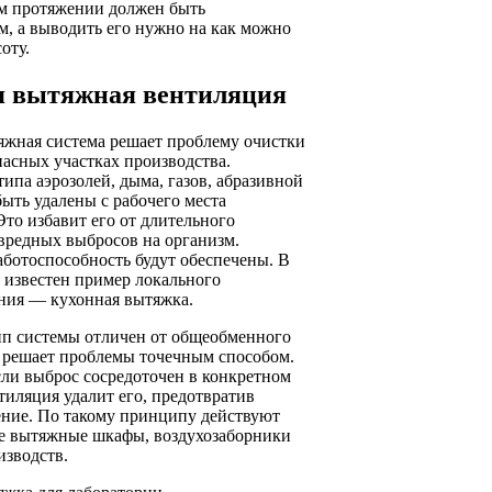
ем протяжении должен быть
, а выводить его нужно на как можно
оту.
я вытяжная вентиляция
яжная система решает проблему очистки
пасных участках производства.
типа аэрозолей, дыма, газов, абразивной
ыть удалены с рабочего места
Это избавит его от длительного
вредных выбросов на организм.
аботоспособность будут обеспечены. В
 известен пример локального
ния — кухонная вытяжка.
п системы отличен от общеобменного
к решает проблемы точечным способом.
ли выброс сосредоточен в конкретном
нтиляция удалит его, предотвратив
ение. По такому принципу действуют
е вытяжные шкафы, воздухозаборники
изводств.