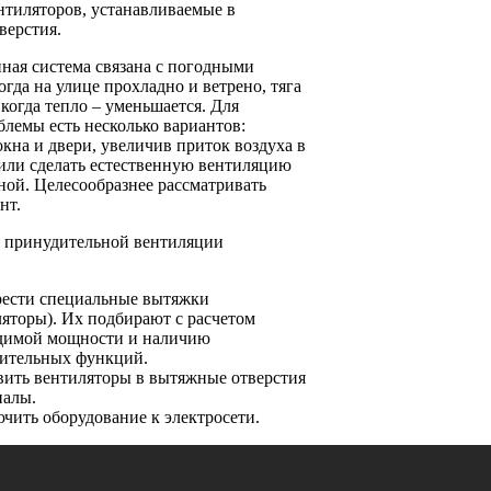
нтиляторов, устанавливаемые в
верстия.
ная система связана с погодными
огда на улице прохладно и ветрено, тяга
 когда тепло – уменьшается. Для
лемы есть несколько вариантов:
окна и двери, увеличив приток воздуха в
или сделать естественную вентиляцию
ной. Целесообразнее рассматривать
нт.
я принудительной вентиляции
ести специальные вытяжки
ляторы). Их подбирают с расчетом
димой мощности и наличию
ительных функций.
вить вентиляторы в вытяжные отверстия
налы.
чить оборудование к электросети.