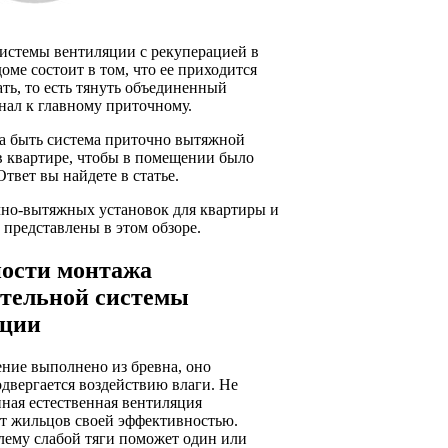
системы вентиляции с рекуперацией в
оме состоит в том, что ее приходится
ть, то есть тянуть объединенный
нал к главному приточному.
а быть система приточно вытяжной
в квартире, чтобы в помещении было
твет вы найдете в статье.
но-вытяжных установок для квартиры и
 представлены в этом обзоре.
ости монтажа
тельной системы
яции
ение выполнено из бревна, оно
двергается воздействию влаги. Не
нная естественная вентиляция
ет жильцов своей эффективностью.
лему слабой тяги поможет один или