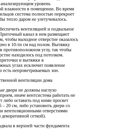
, анализирующим уровень
ой влажности в помещении. Во время
жильцов система полностью перекроет
бы тепло даром не улетучивалось.
обеспечить вентиляцией и подвальное
Приточный канал в нем размещают
м, чтобы выходное отверстие оказалось
рно в 10-ти см над полом. Вытяжку
в противоположном углу, так чтобы
рстие находилось под потолком.
приточки и вытяжки в
жных углах исключит появление
о есть непроветриваемых зон.
ственной вентиляции дома
е двери не должны наглухо
проем, иначе вентсистема работать не
ет либо оставить под ними просвет
 – 20 см, либо установить двери со
и вентиляционными отверстиями
 декоративной сеткой).
одвала в верхней части фундамента