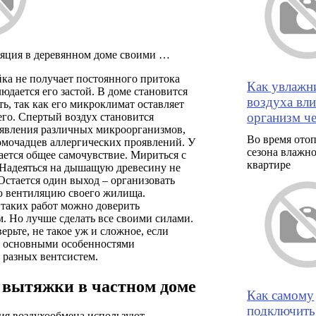
яция в деревянном доме своими …
ка не получает постоянного притока
Как увлажн
людается его застой. В доме становится
воздуха вл
ь, так как его микроклимат оставляет
организм че
го. Спертый воздух становится
явления различных микроорганизмов,
Во время ото
омочадцев аллергических проявлений. У
сезона влажно
ется общее самочувствие. Мириться с
квартире
 Надеяться на дышащую древесину не
Остается один выход – организовать
 вентиляцию своего жилища.
таких работ можно доверить
. Но лучше сделать все своими силами.
верьте, не такое уж и сложное, если
 с основными особенностями
 разных вентсистем.
 вытяжки в частном доме
Как самому
подключить
ия воздухообмена используют