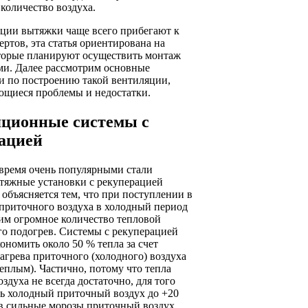
количество воздуха.
ации вытяжки чаще всего прибегают к
ертов, эта статья ориентирована на
оторые планируют осуществить монтаж
ми. Далее рассмотрим основные
и по построению такой вентиляции,
ющиеся проблемы и недостатки.
ционные системы с
ацией
 время очень популярными стали
тяжные установки с рекуперацией
 объясняется тем, что при поступлении в
приточного воздуха в холодный период
им огромное количество тепловой
го подогрев. Системы с рекуперацией
ономить около 50 % тепла за счет
агрева приточного (холодного) воздуха
плым). Частично, потому что тепла
здуха не всегда достаточно, для того
ть холодный приточный воздух до +20
 в сильные морозы приточный воздух