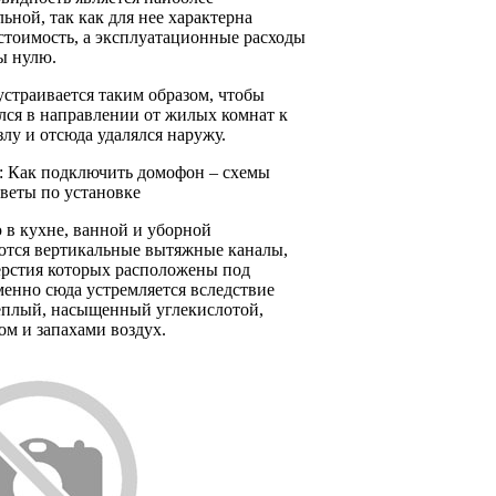
ьной, так как для нее характерна
стоимость, а эксплуатационные расходы
ы нулю.
страивается таким образом, чтобы
лся в направлении от жилых комнат к
злу и отсюда удалялся наружу.
:
Как подключить домофон – схемы
веты по установке
 в кухне, ванной и уборной
ются вертикальные вытяжные каналы,
ерстия которых расположены под
енно сюда устремляется вследствие
еплый, насыщенный углекислотой,
м и запахами воздух.