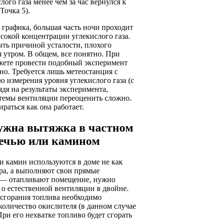
лого газа менее чем за час вернулся к
Точка 5).
 графика, большая часть ночи проходит
сокой концентрации углекислого газа.
ть причиной усталости, плохого
 утром. В общем, все понятно. При
жете провести подобный эксперимент
но. Требуется лишь метеостанция с
 измерения уровня углекислого газа (с
ядя на результаты эксперимента,
стемы вентиляции переоценить сложно.
ираться как она работает.
ужна вытяжка в частном
печью или камином
и камин используются в доме не как
ра, а выполняют свои прямые
 — отапливают помещение, нужно
 о естественной вентиляции в двойне.
 сгорания топлива необходимо
количество окислителя (в данном случае
При его нехватке топливо будет сгорать