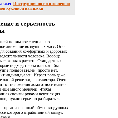
также:
Инструкция по изготовлению
ной кухонной вытяжки
ение и серьезность
мы
цией понимают специально
ное движение воздушных масс. Оно
для создания комфортных и здоровых
едеятельности человека. Вообще,
ь сложная в расчете. Стандартных
орые подходят всем или хотя-бы
уппе пользователей, просто нет.
кт индивидуален. Играет роль даже
е одной решетки, вентилятора. Очень
ит от положения дома относительно
и еще много мелочей. Чтобы
анная своими руками вентиляция
ошо, нужно серьезно разбираться.
— организованный обмен воздушных
ессе которого отработанный воздух
свежим