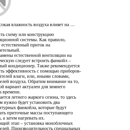
сокая влажность воздуха влияет на …
ть схему или конструкцию
яционной системы. Как правило,
 естественный приток на
ительный.
замены естественной вентиляции на
ческую следует встроить фанкойл –
ный кондиционер. Также рекомендуется
ть эффективность с помощью приборов-
ителей влаги, или, иными словами,
елей воздуха. Обратим внимание на то,
ой вариант актуален для зимнего
а времени.
ается летнего жаркого сезона, то здесь
ам нужно будет установить два
нтурных фанкойла, которые будут
ать приточные массы поступающего
, а затем нагревать их.
щий этап – установка моноблочных
елей. Производительность специальных