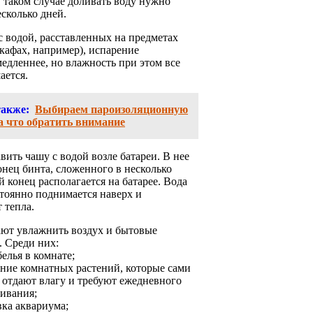
В таком случае доливать воду нужно
есколько дней.
с водой, расставленных на предметах
кафах, например), испарение
едленнее, но влажность при этом все
ается.
также:
Выбираем пароизоляционную
а что обратить внимание
ить чашу с водой возле батареи. В нее
онец бинта, сложенного в несколько
й конец располагается на батарее. Вода
тоянно поднимается наверх и
 тепла.
ют увлажнить воздух и бытовые
. Среди них:
елья в комнате;
ение комнатных растений, которые сами
е отдают влагу и требуют ежедневного
ивания;
вка аквариума;