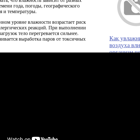
ть, что влажность зависит от разных
емени года, погоды, географического
я и температуры.
ном уровне влажности возрастает риск
ллергических реакций. При выполнении
агрузок тело перегревается сильнее.
Как увлажн
чивается выработка паров от токсичных
воздуха вл
организм че
Во время ото
сезона влажно
квартире
Как самому
подключить