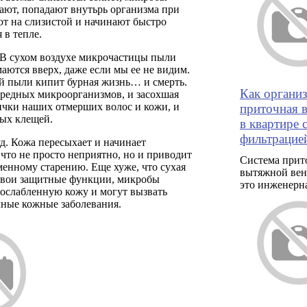
ают, попадают внутьрь организма при
ют на слизистой и начинают быстро
 в тепле.
 В сухом воздухе микрочастицы пыли
аются вверх, даже если мы ее не видим.
й пыли кипит бурная жизнь… и смерть.
Как органи
вредных микроорганизмов, и засохшая
тички наших отмерших волос и кожи, и
приточная 
ых клещей.
в квартире 
фильтрацие
д. Кожа пересыхает и начинает
что не просто неприятно, но и приводит
Система прит
енному старению. Еще хуже, что сухая
вытяжной вен
 свои защитные функции, микробы
это инженерн
 ослабленную кожу и могут вызвать
чные кожные заболевания.