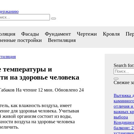
одержанию
оляция
Фасады
Фундамент
Чертежи
Кровля
Пе
венные постройки
Вентиляция
тиляция
Search for
 температуры и
ти на здоровье человека
Свежие з
Табаков
На чтение
12 мин.
Обновлено
24
Вытяжка д
каминного
тель, как влажность воздуха, имеет
отличия и
ение для здоровья человека. Учитывая
важных к
й живой организм состоит из воды,
выбора
ности воздуха на здоровье человека
Кондицио
величить.
балконе: 
установки