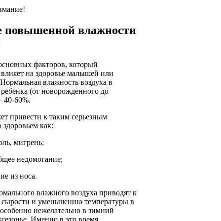
имание!
е повышенной влажности
й
 основных факторов, который
 влияет на здоровье малышей или
 Нормальная влажность воздуха в
 ребенка (от новорожденного до
— 40-60%.
ет привести к таким серьезным
 здоровьем как:
оль, мигрень;
бщее недомогание;
ие из носа.
омального влажного воздуха приводят к
 сырости и уменьшению температуры в
 особенно нежелательно в зимний
сезонье. Именно в это время