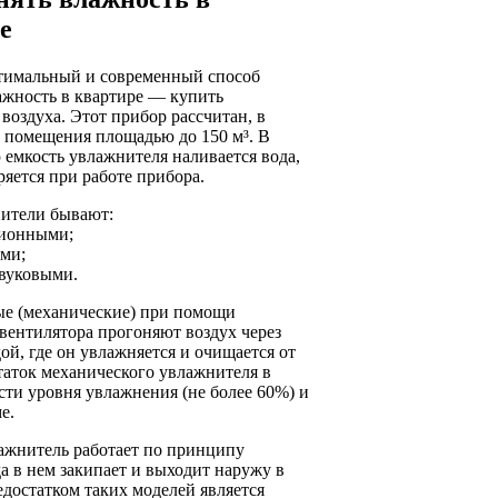
е
тимальный и современный способ
ажность в квартире — купить
воздуха. Этот прибор рассчитан, в
а помещения площадью до 150 м³. В
емкость увлажнителя наливается вода,
ряется при работе прибора.
ители бывают:
ионными;
ми;
звуковыми.
е (механические) при помощи
вентилятора прогоняют воздух через
дой, где он увлажняется и очищается от
таток механического увлажнителя в
ти уровня увлажнения (не более 60%) и
е.
ажнитель работает по принципу
а в нем закипает и выходит наружу в
едостатком таких моделей является