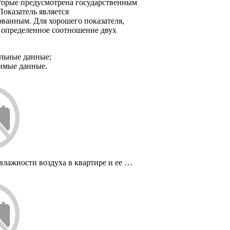
оторые предусмотрена государственным
Показатель является
ванным. Для хорошего показателя,
 определенное соотношение двух
льные данные;
имые данные.
влажности воздуха в квартире и ее …