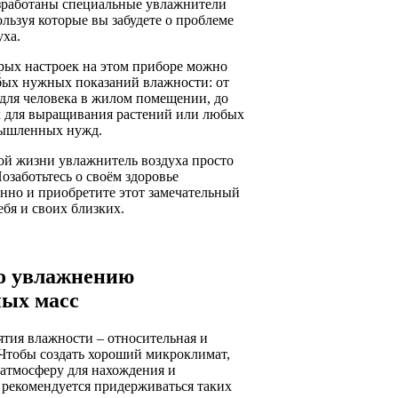
азработаны специальные увлажнители
ользуя которые вы забудете о проблеме
уха.
рых настроек на этом приборе можно
бых нужных показаний влажности: от
для человека в жилом помещении, до
для выращивания растений или любых
ышленных нужд.
ой жизни увлажнитель воздуха просто
озаботьтесь о своём здоровье
нно и приобретите этот замечательный
ебя и своих близких.
о увлажнению
ых масс
ятия влажности – относительная и
 Чтобы создать хороший микроклимат,
атмосферу для нахождения и
 рекомендуется придерживаться таких