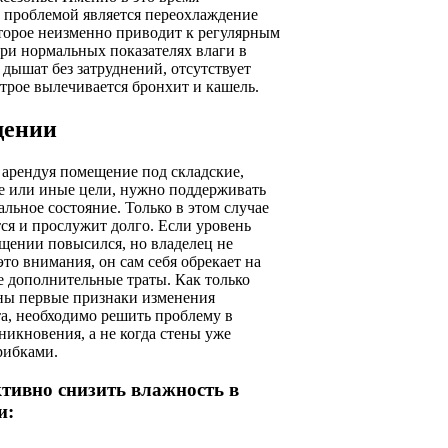
 проблемой является переохлаждение
торое неизменно приводит к регулярным
ри нормальных показателях влаги в
 дышат без затруднений, отсутствует
трое вылечивается бронхит и кашель.
щении
 арендуя помещение под складские,
е или иные цели, нужно поддерживать
альное состояние. Только в этом случае
ся и прослужит долго. Если уровень
щении повысился, но владелец не
это внимания, он сам себя обрекает на
 дополнительные траты. Как только
ены первые признаки изменения
а, необходимо решить проблему в
зникновения, а не когда стены уже
рибками.
тивно снизить влажность в
и: