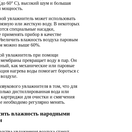
(до 60° C), высокий шум и большая
я мощность.
вой увлажнитель может использовать
рязную или жесткую воду. В некоторых
ются специальные насадки,
 применять прибор в качестве
Увеличить влажность воздуха паровым
м можно выше 60%.
вой увлажнитель при помощи
 мембраны превращает воду в пар. Он
мный, как механические или паровые
ция нагрева воды помогает бороться с
воздухе.
звукового увлажнителя в том, что для
олько дистиллированная вода или
 картриджи для очистки и смягчения
е необходимо регулярно менять.
сить влажность народными
и
дства увлажнения воздуха станут