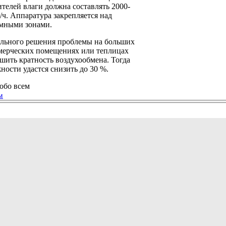
ителей влаги должна составлять 2000-
/ч. Аппаратура закрепляется над
мными зонами.
ельного решения проблемы на больших
ммерческих помещениях или теплицах
шить кратность воздухообмена. Тогда
ности удастся снизить до 30 %.
обо всем
м