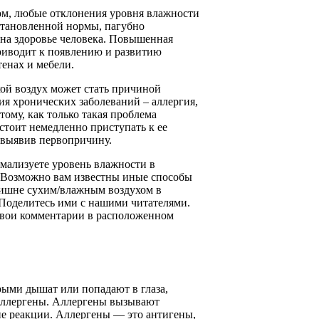
ом, любые отклонения уровня влажности
становленной нормы, пагубно
 на здоровье человека. Повышенная
риводит к появлению и развитию
тенах и мебели.
ой воздух может стать причиной
я хронических заболеваний – аллергия,
тому, как только такая проблема
стоит немедленно приступать к ее
 выявив первопричину.
мализуете уровень влажности в
Возможно вам известны иные способы
лишне сухим/влажным воздухом в
Поделитесь ими с нашими читателями.
свои комментарии в расположенном
рыми дышат или попадают в глаза,
аллергены. Аллергены вызывают
ие реакции. Аллергены — это антигены,