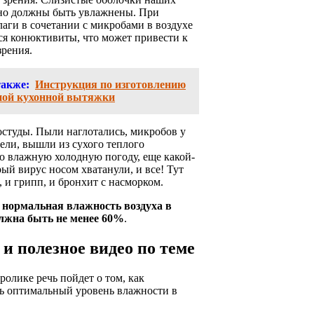
нно должны быть увлажнены. При
лаги в сочетании с микробами в воздухе
ся конюктивиты, что может привести к
зрения.
также:
Инструкция по изготовлению
ной кухонной вытяжки
остуды. Пыли наглотались, микробов у
ели, вышли из сухого теплого
о влажную холодную погоду, еще какой-
ый вирус носом хватанули, и все! Тут
 и грипп, и бронхит с насморком.
:
нормальная влажность воздуха в
лжна быть не менее 60%
.
и полезное видео по теме
ролике речь пойдет о том, как
ь оптимальный уровень влажности в