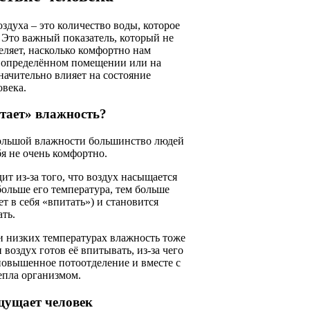
здуха – это количество воды, которое
 Это важный показатель, который не
еляет, насколько комфортно нам
в определённом помещении или на
значительно влияет на состояние
овека.
тает» влажность?
ольшой влажности большинство людей
бя не очень комфортно.
ит из-за того, что воздух насыщается
больше его температура, тем больше
т в себя «впитать») и становится
ть.
и низких температурах влажность тоже
 воздух готов её впитывать, из-за чего
повышенное потоотделение и вместе с
епла организмом.
щущает человек