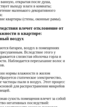
в ванную, открытая после душа,
ствует выходу влаги в комнаты;
етение маленького декоративного
а;
ние квартиры (стены, оконные рамы).
ледствия влечет отклонение от
жности в квартире:
ный воздух
ются батареи, воздух в помещениях
ересушенным. Вследствие этого у
ражается слизистая оболочка горла и
сти. Наблюдается пересыхание волос и
ов.
ии нормы влажности в жилом
разуется статическое электричество,
 частицы пыли в воздух. Этот процесс
основой для распространения микробов
лещей.
рная сухость помещения влечет за собой
тво негативных последствий: