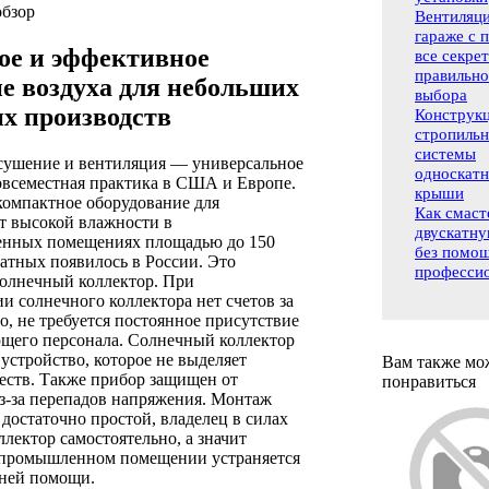
бзор
Вентиляци
гараже с 
ое и эффективное
все секре
правильно
е воздуха для небольших
выбора
их производств
Конструк
стропиль
системы
сушение и вентиляция — универсальное
односкат
овсеместная практика в США и Европе.
крыши
компактное оборудование для
Как смаст
т высокой влажности в
двускатн
енных помещениях площадью до 150
без помо
атных появилось в России. Это
професси
олнечный коллектор. При
и солнечного коллектора нет счетов за
о, не требуется постоянное присутствие
щего персонала. Солнечный коллектор
 устройство, которое не выделяет
Вам также мо
еств. Также прибор защищен от
понравиться
з-за перепадов напряжения. Монтаж
достаточно простой, владелец в силах
ллектор самостоятельно, а значит
 промышленном помещении устраняется
нней помощи.