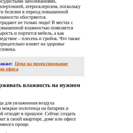
осудистыми заболеваниями,
ипертонией, атеросклерозом, поскольку
ти болезни в период повышенной
лажности обостряются.
традают не только люди! В местах с
овышенной влажностью появляется
ырость и портится мебель, а как
ледствие – плесень и грибок. Что также
трицательно влияет на здоровье
еловека.
также:
Цена на проектирование
ии офиса
рживать влажность на нужном
да для увлажнения воздуха
 мокрые полотенца на батареях и
ой отходят в прошлое. Сейчас создать
т в своей квартире, доме или офисе
намного проще.