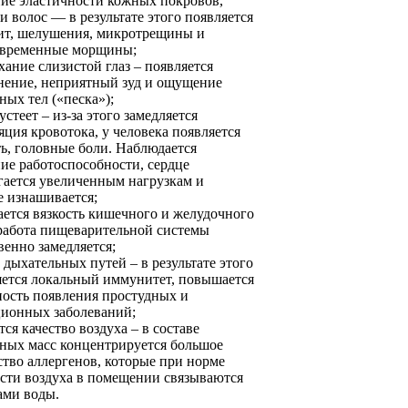
ие эластичности кожных покровов,
и волос — в результате этого появляется
ит, шелушения, микротрещины и
временные морщины;
хание слизистой глаз – появляется
нение, неприятный зуд и ощущение
ных тел («песка»);
устеет – из-за этого замедляется
яция кровотока, у человека появляется
ть, головные боли. Наблюдается
ие работоспособности, сердце
гается увеличенным нагрузкам и
е изнашивается;
ется вязкость кишечного и желудочного
 работа пищеварительной системы
венно замедляется;
 дыхательных путей – в результате этого
яется локальный иммунитет, повышается
ность появления простудных и
ионных заболеваний;
ся качество воздуха – в составе
ных масс концентрируется большое
ство аллергенов, которые при норме
сти воздуха в помещении связываются
ами воды.