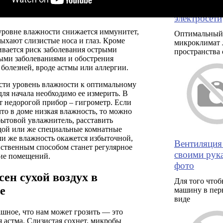
кондиционе
электросети
уровне влажности снижается иммунитет,
Оптимальный
сыхают слизистые носа и глаз. Кроме
микроклимат 
ивается риск заболевания острыми
пространства 
ыми заболеваниями и обострения
болезней, вроде астмы или аллергии.
сти уровень влажности к оптимальному
для начала необходимо ее измерить. В
 недорогой прибор – гигрометр. Если
что в доме низкая влажность, то можно
ытовой увлажнитель, расставить
одой или же специальные комнатные
ли же влажность окажется избыточной,
Вентиляция
йственным способом станет регулярное
своими рука
ие помещений.
фото
сен сухой воздух в
Для того чтоб
е
машину в пер
виде
ашное, что нам может грозить — это
 астма. Слизистая сохнет, микробы