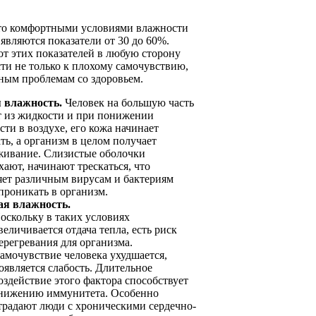
что комфортными условиями влажности
 являются показатели от 30 до 60%.
т этих показателей в любую сторону
ти не только к плохому самочувствию,
зным проблемам со здоровьем.
 влажность.
Человек на большую часть
т из жидкости и при понижении
ти в воздухе, его кожа начинает
ть, а организм в целом получает
живание. Слизистые оболочки
хают, начинают трескаться, что
яет различным вирусам и бактериям
проникать в организм.
я влажность.
оскольку в таких условиях
величивается отдача тепла, есть риск
ерегревания для организма.
амочувствие человека ухудшается,
оявляется слабость. Длительное
оздействие этого фактора способствует
нижению иммунитета. Особенно
традают люди с хроническими сердечно-