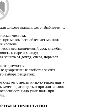
 для шифера крыши, фото. Выбираем …
ческая чистота;
ть при малом весе облегчает монтаж
х кровель;
ически неограниченный срок службы;
вость к жаре и холоду;
ая защита от дождя, снега, порывов
возгораемость;
ые декоративные свойства за счёт
го выбора расцветок.
м следует отнести низкую теплозащиту
ь заметно расширяться при длительном
 особенность надо учитывать при
ли.
ства и недостатки