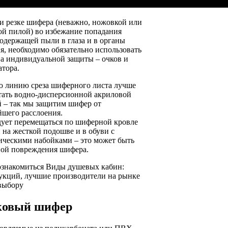
ри резке шифера (неважно, ножовкой или
ой пилой) во избежание попадания
содержащей пыли в глаза и в органы
я, необходимо обязательно использовать
ва индивидуальной защиты – очков и
атора.
 линию среза шиферного листа лучше
тать водно-дисперсионной акриловой
й – так мы защитим шифер от
йшего расслоения.
дует перемещаться по шиферной кровле
 на жесткой подошве и в обуви с
ическими набойками – это может быть
ой повреждения шифера.
ознакомиться Виды душевых кабин:
рукций, лучшие производители на рынке
 выбору
ковый шифер