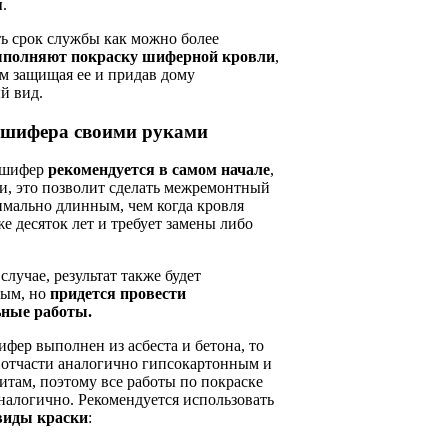
я
.
ь срок службы как можно более
полняют покраску шиферной кровли
,
м защищая ее и придав дому
й вид.
 шифера своими руками
 шифер
рекомендуется в самом начале
,
и, это позволит сделать межремонтный
имально длинным, чем когда кровля
е десяток лет и требует замены либо
случае, результат также будет
ным, но
придется провести
ьные работы.
фер выполнен из асбеста и бетона, то
 отчасти аналогично гипсокартонным и
там, поэтому все работы по покраске
налогично. Рекомендуется использовать
виды краски
: