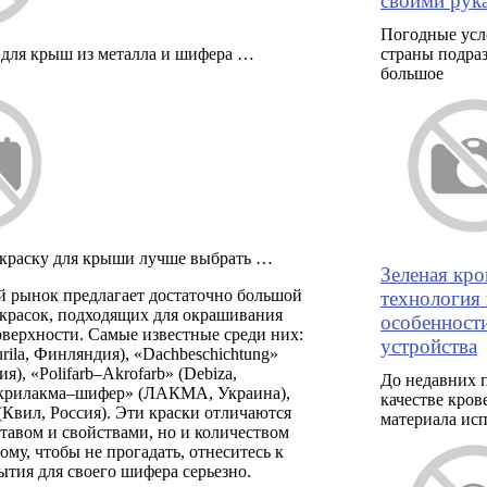
своими рук
Погодные усл
 для крыш из металла и шифера …
страны подра
большое
краску для крыши лучше выбрать …
Зеленая кро
 рынок предлагает достаточно большой
технология
 красок, подходящих для окрашивания
особенност
верхности. Самые известные среди них:
устройства
urila, Финляндия), «Dachbeschichtung»
я), «Polifarb–Akrofarb» (Debiza,
До недавних 
крилакма–шифер» (ЛАКМА, Украина),
качестве кров
вил, Россия). Эти краски отличаются
материала ис
ставом и свойствами, но и количеством
тому, чтобы не прогадать, отнеситесь к
тия для своего шифера серьезно.