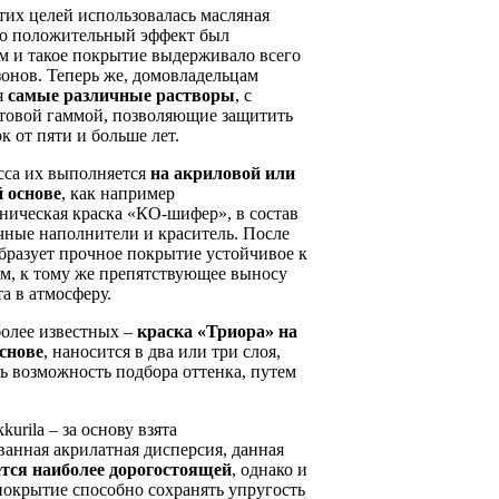
тих целей использовалась масляная
его положительный эффект был
 и такое покрытие выдерживало всего
зонов. Теперь же, домовладельцам
я
самые различные растворы
, с
товой гаммой, позволяющие защитить
к от пяти и больше лет.
сса их выполняется
на акриловой или
 основе
, как например
ническая краска «КО-шифер», в состав
чные наполнители и краситель. После
бразует прочное покрытие устойчивое к
м, к тому же препятствующее выносу
та в атмосферу.
более известных –
краска «Триора» на
снове
, наносится в два или три слоя,
ть возможность подбора оттенка, путем
urila – за основу взята
анная акрилатная дисперсия, данная
ется наиболее дорогостоящей
, однако и
покрытие способно сохранять упругость