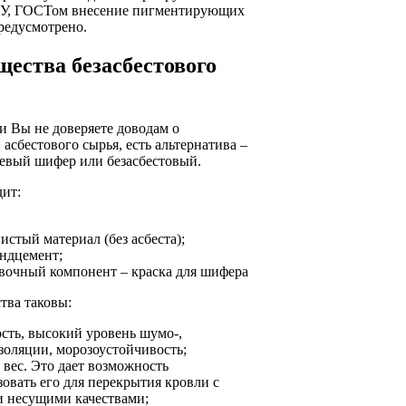
ТУ, ГОСТом внесение пигментирующих
редусмотрено.
ества безасбестового
ли Вы не доверяете доводам о
 асбестового сырья, есть альтернатива –
евый шифер или безасбестовый.
дит:
стый материал (без асбеста);
ндцемент;
вочный компонент – краска для шифера
тва таковы:
сть, высокий уровень шумо-,
золяции, морозоустойчивость;
 вес. Это дает возможность
зовать его для перекрытия кровли с
 несущими качествами;