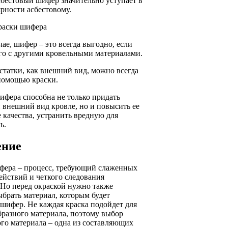
бестовый шифер значительно уступает в
рности асбестовому.
раски шифера
ае, шифер – это всегда выгодно, если
го с другими кровельными материалами.
статки, как внешний вид, можно всегда
 помощью краски.
ифера способна не только придать
 внешний вид кровле, но и повысить ее
качества, устранить вредную для
ь.
ение
фера – процесс, требующий слаженных
ействий и четкого следования
 Но перед окраской нужно также
брать материал, которым будет
шифер. Не каждая краска подойдет для
бразного материала, поэтому выбор
го материала – одна из составляющих