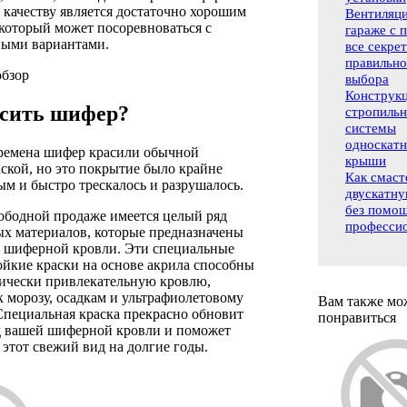
качеству является достаточно хорошим
Вентиляци
который может посоревноваться с
гараже с 
ными вариантами.
все секре
правильно
бзор
выбора
Конструк
сить шифер?
стропиль
системы
односкат
ремена шифер красили обычной
крыши
ской, но это покрытие было крайне
Как смаст
м и быстро трескалось и разрушалось.
двускатн
без помо
ободной продаже имеется целый ряд
професси
ых материалов, которые предназначены
и шиферной кровли. Эти специальные
йкие краски на основе акрила способны
тически привлекательную кровлю,
 морозу, осадкам и ультрафиолетовому
Вам также мо
Специальная краска прекрасно обновит
понравиться
 вашей шиферной кровли и поможет
 этот свежий вид на долгие годы.