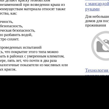
ики делают краску Новбытхим
с мансардо
 незаменимой при возведении крыш из
руками
реимуществам материала относят также
ества, как:
Для небольши
домов для по
ичность,
проживания
безопасность,
ческая безопасность,
но разбавить водой,
тро сохнет.
е проведенных испытаний
ь, что покрытие этого типа можно
ать в районах с умеренным климатом,
ре, пять лет, что почти в два раза
налогичные показатели из масляных или
х красок.
Технология
кровли из м
черепицы
Устройство ч
крыши: 1 – ги
утеплитель