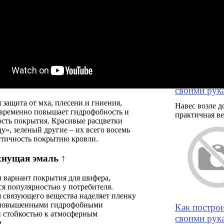
Дровенник 
односкатно
своими рук
 защита от мха, плесени и гниения,
Навес возле д
овременно повышает гидрофобность и
практичная в
ость покрытия. Красивые расцветки
у», зеленый другие – их всего восемь
етичность покрытию кровли.
хнущая эмаль ↑
н вариант покрытия для шифера,
я популярностью у потребителя.
 связующего вещества наделяет пленку
 повышенными гидрофобными
Как постро
и стойкостью к атмосферным
своими рук
.