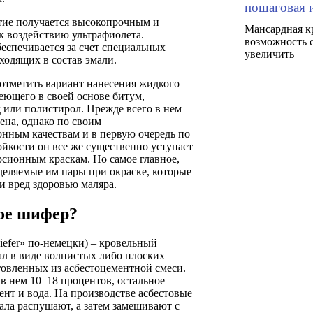
пошаговая 
тие получается высокопрочным и
Мансардная к
к воздействию ультрафиолета.
возможность 
еспечивается за счет специальных
увеличить
ходящих в состав эмали.
отметить вариант нанесения жидкого
еющего в своей основе битум,
 или полистирол. Прежде всего в нем
ена, однако по своим
нным качествам и в первую очередь по
йкости он все же существенно уступает
сионным краскам. Но самое главное,
деляемые им пары при окраске, которые
и вред здоровью маляра.
ое шифер?
efer» по-немецки) – кровельный
ал в виде волнистых либо плоских
товленных из асбестоцементной смеси.
 в нем 10–18 процентов, остальное
нт и вода. На производстве асбестовые
ала распушают, а затем замешивают с