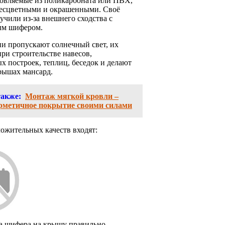
товляемые из поликарбоната или ПВХ,
бесцветными и окрашенными. Своё
учили из-за внешнего сходства с
ым шифером.
ни пропускают солнечный свет, их
ри строительстве навесов,
х построек, теплиц, беседок и делают
рышах мансард.
также:
Монтаж мягкой кровли –
ерметичное покрытие своими силами
ожительных качеств входят:
а шифера на крышу правильно …