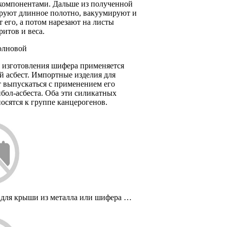
компонентами. Дальше из полученной
руют длинное полотно, вакуумируют и
его, а потом нарезают на листы
итов и веса.
олновой
я изготовления шифера применяется
й асбест. Импортные изделия для
 выпускаться с применением его
бол-асбеста. Оба эти силикатных
осятся к группе канцерогенов.
 для крыши из металла или шифера …