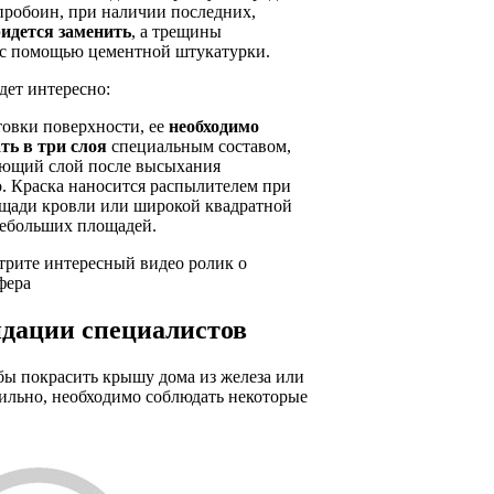
пробоин, при наличии последних,
идется заменить
, а трещины
 с помощью цементной штукатурки.
дет интересно:
товки поверхности, ее
необходимо
ть в три слоя
специальным составом,
ующий слой после высыхания
. Краска наносится распылителем при
щади кровли или широкой квадратной
небольших площадей.
трите интересный видео ролик о
фера
дации специалистов
бы покрасить крышу дома из железа или
ильно, необходимо соблюдать некоторые