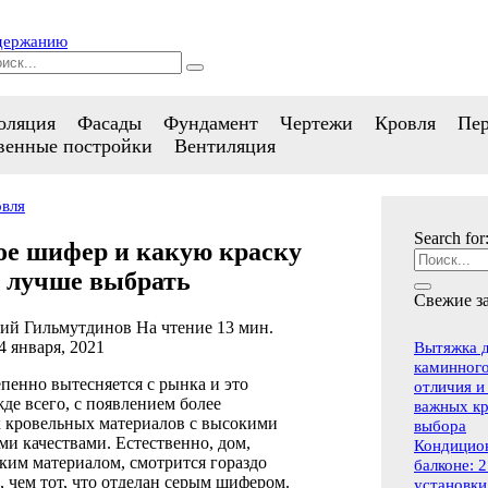
одержанию
оляция
Фасады
Фундамент
Чертежи
Кровля
Пе
венные постройки
Вентиляция
вля
Search for
ое шифер и какую краску
о лучше выбрать
Свежие з
ий Гильмутдинов
На чтение
13 мин.
4 января, 2021
Вытяжка д
каминного
пенно вытесняется с рынка и это
отличия и
жде всего, с появлением более
важных к
 кровельных материалов с высокими
выбора
и качествами. Естественно, дом,
Кондицио
ким материалом, смотрится гораздо
балконе: 
 чем тот, что отделан серым шифером.
установки