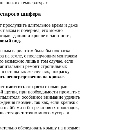
нь низких температурах.
старого шифера
 прослужить длительное время и даже
ыт мхом и почернел, его можно
ридав зданию и кровле в частности,
овый вид.
ьным вариантом была бы покраска
ра на земле, с последующим монтажом
это возможно лишь в том случае, если
капитальный ремонт стропильных
 в остальных же случаях, покраску
ясь непосредственно на кровле.
ует очистить от грязи
с помощью
ой щетки, при необходимости промыть с
пылителя, особенное внимание уделить
ждения гвоздей, так как, если крепеж с
и шайбами и без резиновых прокладок,
ивается достаточно много мусора и
мательно обследовать крышу на предмет