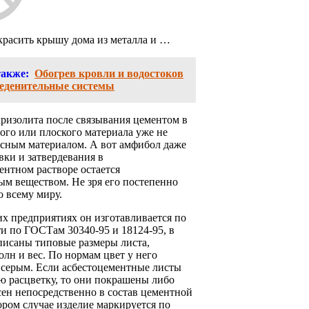
красить крышу дома из металла и …
также:
Обогрев кровли и водостоков
леденительные системы
ризолита после связывания цементом в
ого или плоского материала уже не
асным материалом. А вот амфибол даже
вки и затвердевания в
нтном растворе остается
ым веществом. Не зря его постепенно
 всему миру.
х предприятиях он изготавливается по
и по ГОСТам 30340-95 и 18124-95, в
писаны типовые размеры листа,
олн и вес. По нормам цвет у него
 серым. Если асбестоцементные листы
ю расцветку, то они покрашены либо
ен непосредственно в состав цементной
ором случае изделие маркируется по