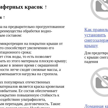
иферных красок ↑
я ↑
на на предварительно прогрунтованное
Как правил
Преимущества обработки водно-
установить
ым составом:
снегозадерж
 микротрещин на покрытии крыши от
крышу
что способствует увеличению его
атационного срока;
Для предотвр
т сток воды, то есть позволяет
с крыши снег
вать из этого материала плоскую крышу;
падения
также в зимнее время с окрашенной
ности легче сходят снежные массы, а
 уменьшается нагрузка на стропила.
ых популярных отечественных
атериалов является краска кровельная
овбытхим. Ее состав обеспечивает
покрытию повышенную стойкость к
воздействию ультрафиолета,
м перепадам, долговечность. Такие
Ломанная к