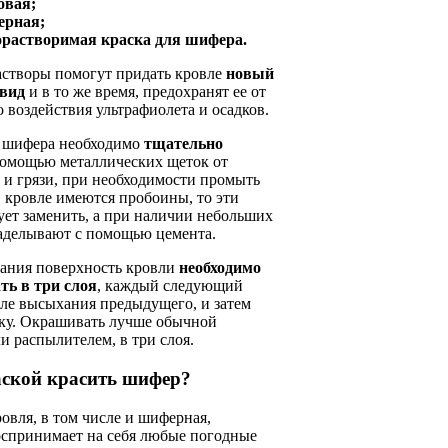
овая;
ерная;
растворимая краска для шифера.
астворы помогут придать кровле
новый
 вид
и в то же время, предохранят ее от
 воздействия ультрафиолета и осадков.
 шифера необходимо
тщательно
омощью металлических щеток от
 и грязи, при необходимости промыть
в кровле имеются пробоины, то эти
ует заменить, а при наличии небольших
заделывают с помощью цемента.
ания поверхность кровли
необходимо
ть в три слоя
, каждый следующий
сле высыхания предыдущего, и затем
ску. Окрашивать лучше обычной
и распылителем, в три слоя.
ской красить шифер?
овля, в том числе и шиферная,
оспринимает на себя любые погодные